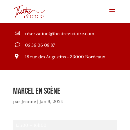

réservation@theatrevictoire.com
v
05 56 06 08 87

18 rue des Augustins - 33000 Bordeaux
Marcel en Scène
par
Jeanne
|
Jan 9, 2024
Marcel
15h00
–
16h00
en