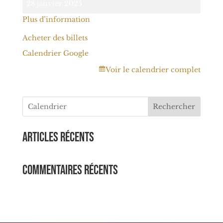
28 janvier 2025
de
Plus d’information
course
-
Acheter des billets
Julien
Calendrier Google
SIGALAS
Voir le calendrier complet
Rechercher
Articles récents
Commentaires récents
Aucun commentaire à afficher.