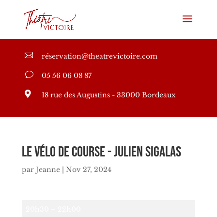

réservation@theatrevictoire.com
v
05 56 06 08 87

18 rue des Augustins - 33000 Bordeaux
Le Vélo de course - Julien SIGALAS
par
Jeanne
|
Nov 27, 2024
Le
20h30
–
22h00
Vélo